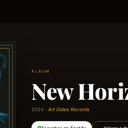
ÁLBUM
New Horiz
2024 ·
Art Gates Records
Escuchar en Spotify
← Volver a d