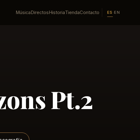
Música
Directos
Historia
Tienda
Contacto
ES
EN
·
ons Pt.2
iscografía